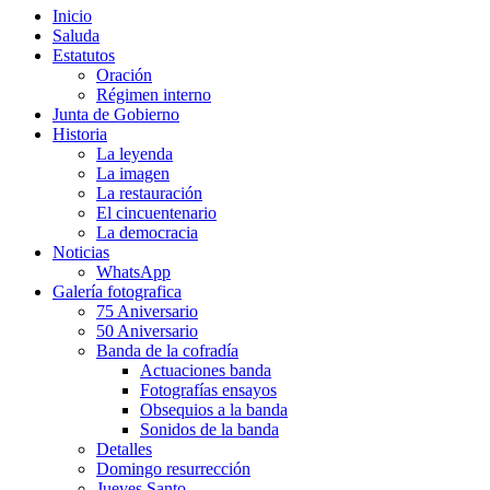
Inicio
Saluda
Estatutos
Oración
Régimen interno
Junta de Gobierno
Historia
La leyenda
La imagen
La restauración
El cincuentenario
La democracia
Noticias
WhatsApp
Galería fotografica
75 Aniversario
50 Aniversario
Banda de la cofradía
Actuaciones banda
Fotografías ensayos
Obsequios a la banda
Sonidos de la banda
Detalles
Domingo resurrección
Jueves Santo